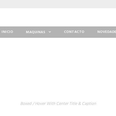
INICIO
CONTACTO
NOVEDADE
MAQUINAS
LLERY GRID 3 COLU
Boxed / Hover With Center Title & Caption